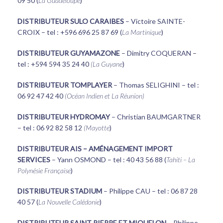
09 50 (
La Guadeloupe
)
DISTRIBUTEUR SULO CARAIBES
– Victoire SAINTE-
CROIX – tel : +596 696 25 87 69 (
La Martinique
)
DISTRIBUTEUR GUYAMAZONE
– Dimitry COQUERAN –
tel : +594 594 35 24 40
(La Guyane
)
DISTRIBUTEUR TOMPLAYER
– Thomas SELIGHINI – tel :
06 92 47 42 40
(Océan Indien et La Réunion)
DISTRIBUTEUR HYDROMAY
– Christian BAUMGARTNER
– tel : 06 92 82 58 12
(Mayotte
)
DISTRIBUTEUR AIS – AMÉNAGEMENT IMPORT
SERVICES
– Yann OSMOND – tel : 40 43 56 88 (
Tahiti – La
Polynésie Française
)
DISTRIBUTEUR STADIUM
– Philippe CAU – tel : 06 87 28
40 57 (
La Nouvelle Calédonie
)
DISTRIBUTEUR SAINT PIERRE ET MIQUELON
– Philippe