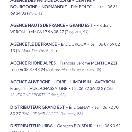
AGENCE DES PAYS DE LA LOIRE – CENTRE
–
BOURGOGNE
– NORMANDIE
– Eric POITOU – tel : 06 31
69 34 83 (
Blois, 41
)
AGENCE HAUTS DE FRANCE
– GRAND EST
– Frédéric
VERON – tel : 06 17 96 08 27 (
Tinqueux, 51
)
AGENCE ÎLE DE FRANCE
– Éric DUROUX – tel : 06 07 59 82
13 (
St Maur-Des-Fossés, 94
)
AGENCE RHÔNE ALPES
– François-Jérôme MENTIGAZZI –
tel : 06 33 37 48 24 (
Autrans Méaudre en Vercors, 38
)
AGENCE AUVERGNE – LOIRE – LIMOUSIN – AVEYRON
–
François THUEL-CHASSAIGNE – tél: 06 72 36 32 29 (
Sté
AUVERGNE SPORTS, Orléat, 63
)
DISTRIBUTEUR GRAND EST
– Éric GENAY – tel : 06 72 70
30 27
(SARL PESMB / ACEG, Fontenay, 88)
DISTRIBUTEUR URBA
– Georges BOISDUR – tel : 06 90 62