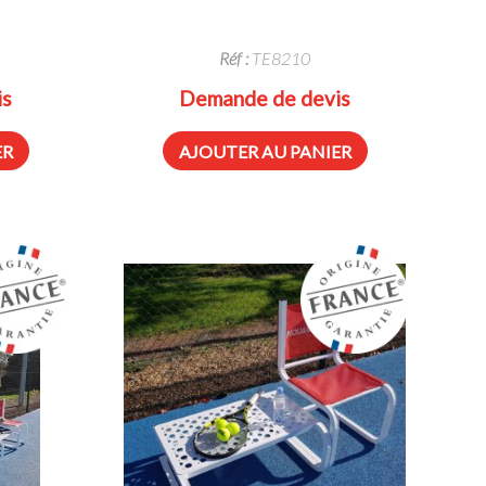
Réf :
TE8210
is
Demande de devis
ER
AJOUTER AU PANIER