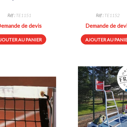
Réf :
TE1151
Réf :
TE1152
emande de devis
Demande de dev
JOUTER AU PANIER
AJOUTER AU PANI