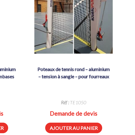
poteaux de tennis rond – aluminium
embases
– tension à sangle – pour fourreaux
Réf :
TE1050
is
Demande de devis
ER
AJOUTER AU PANIER