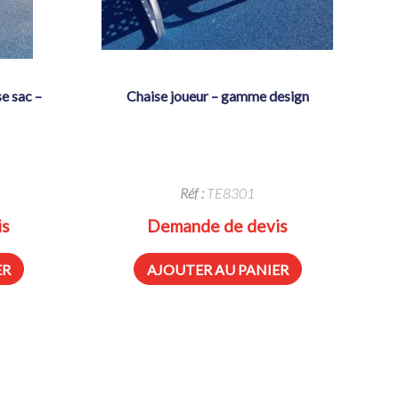
chaise joueur – gamme design
Réf :
TE8301
is
Demande de devis
ER
AJOUTER AU PANIER