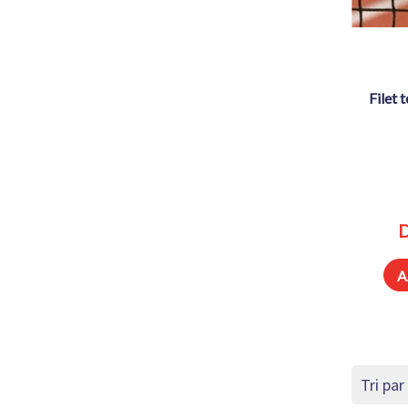
filet tennis – fil ø 3 mm – modèle
D
A