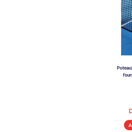
poteaux triangulaires et filet – pour
four
D
A