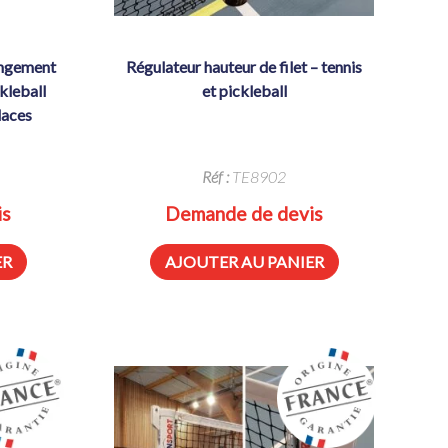
régulateur hauteur de filet – tennis
kleball
et pickleball
places
Réf :
TE8902
is
Demande de devis
ER
AJOUTER AU PANIER