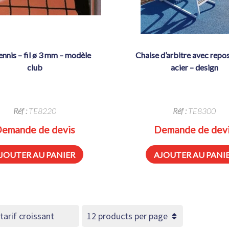
chaise d’arbitre avec repose sac –
club
acier – design
Réf :
TE8220
Réf :
TE8300
emande de devis
Demande de dev
JOUTER AU PANIER
AJOUTER AU PANI