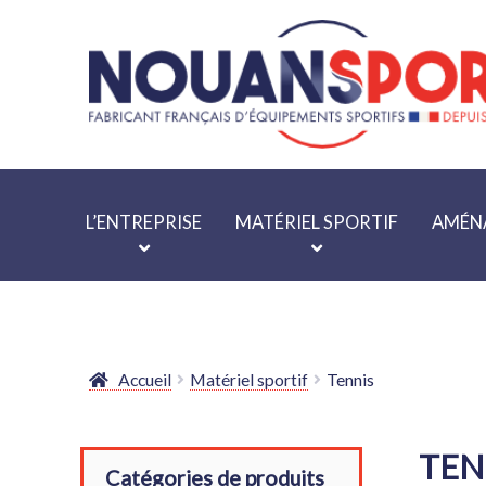
Aller
Aller
à
au
la
contenu
navigation
L’ENTREPRISE
MATÉRIEL SPORTIF
AMÉNA
Accueil
Matériel sportif
Tennis
TEN
Catégories de produits