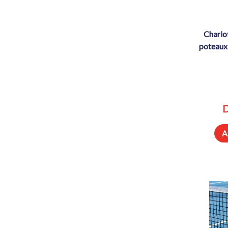
chariot / ratelier de rangement de
poteaux
D
A