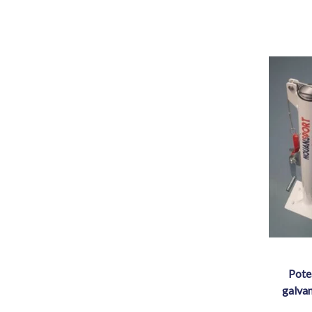
poteaux de tennis rond – acier
galvan