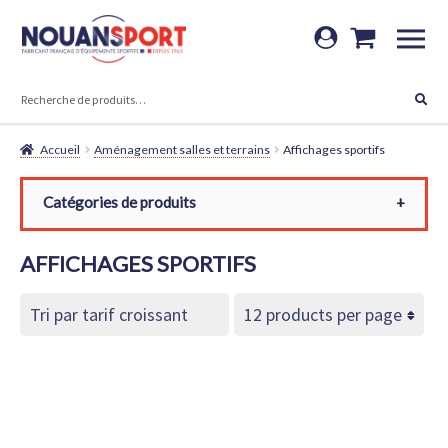
Aller
Aller
à
au
RECHERCHE
la
contenu
Recherche
navigation
pour :
Accueil
Aménagement salles et terrains
Affichages sportifs
Catégories de produits
Toutes les catégories
AFFICHAGES SPORTIFS
Aménagement salles et terrains
Affichages sportifs