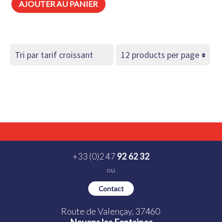
AJOUTER AU PANIER
+33 (0)2 47
92 62 32
ou
Contact
Route de Valençay, 37460
Nouans les Fontaines