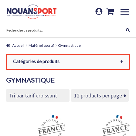
Aller
Aller
à
au
RECHERCHE
la
contenu
Recherche
navigation
pour :
Accueil
Matériel sportif
Gymnastique
Catégories de produits
Toutes les catégories
GYMNASTIQUE
Matériel sportif
Gymnastique