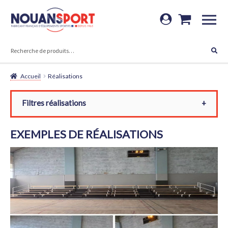
Aller
Aller
à
au
RECHERCHE
la
contenu
Recherche
navigation
pour :
Accueil
Réalisations
Filtres réalisations
Années
EXEMPLES DE RÉALISATIONS
Types
FILTRER