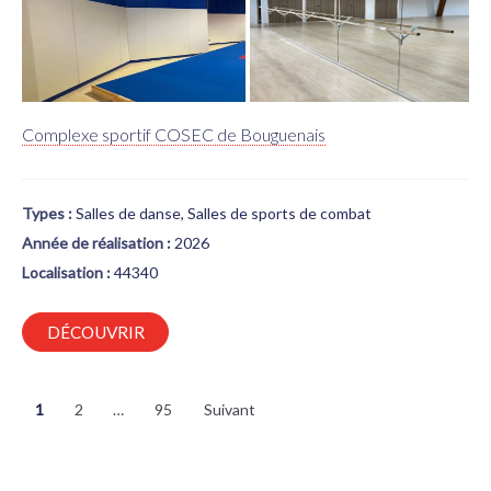
Complexe sportif COSEC de Bouguenais
Types :
Salles de danse, Salles de sports de combat
Année de réalisation :
2026
Localisation :
44340
DÉCOUVRIR
PAGINATION
1
2
…
95
Suivant
DES
PUBLICATIONS