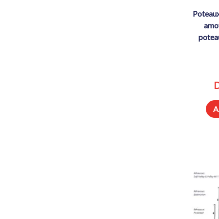
poteaux de soft volley & volley m11
amov
potea
D
A