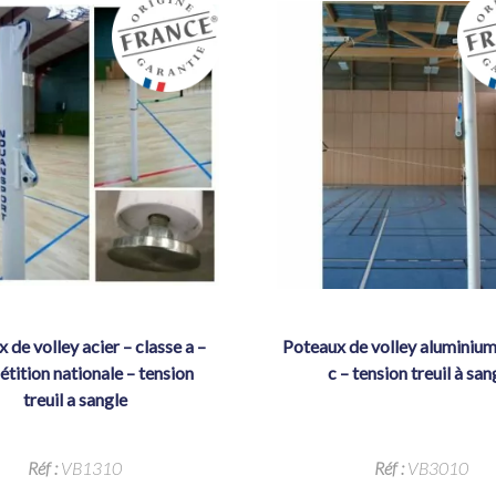
poteaux de volley aluminium – classe
tition nationale – tension
c – tension treuil à san
treuil a sangle
Réf :
VB1310
Réf :
VB3010