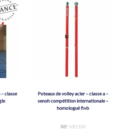
poteaux de volley acier – classe a –
gle
senoh compétition internationale –
homologué fivb
Réf :
VB1350