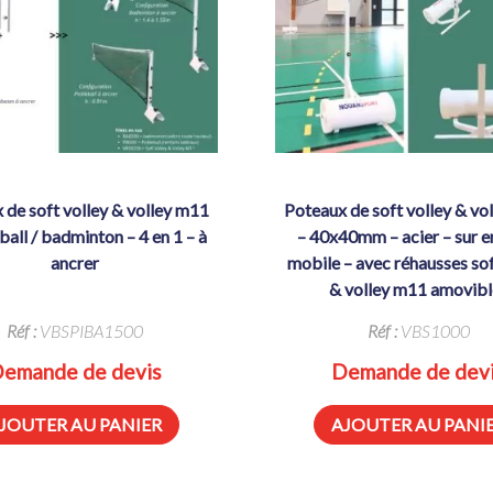
poteaux de soft volley & volley m11
ball / badminton – 4 en 1 – à
– 40x40mm – acier – sur 
ancrer
mobile – avec réhausses sof
& volley m11 amovibl
Réf :
VBSPIBA1500
Réf :
VBS1000
emande de devis
Demande de dev
JOUTER AU PANIER
AJOUTER AU PANI