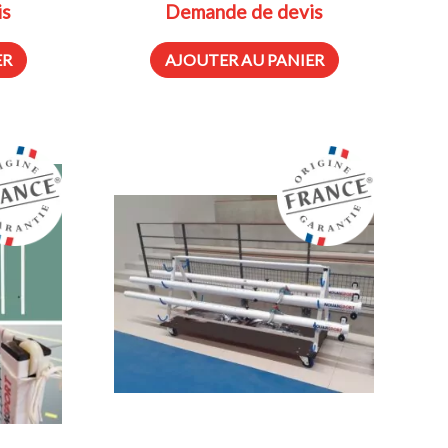
is
Demande de devis
ER
AJOUTER AU PANIER