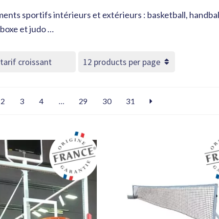
nts sportifs intérieurs et extérieurs : basketball, handball,
 boxe et judo …
2
3
4
…
29
30
31