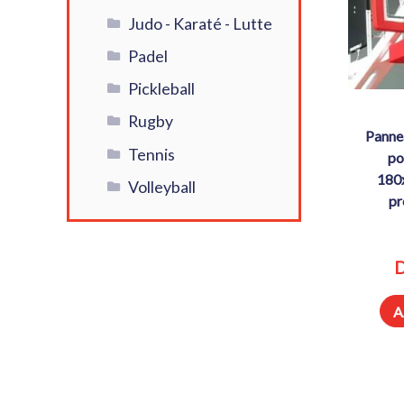
Judo - Karaté - Lutte
Padel
Pickleball
Rugby
panneau de basket verre trempé
Tennis
po
180
Volleyball
pr
D
A