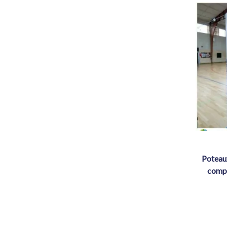
poteaux de volley acier – classe a –
compé