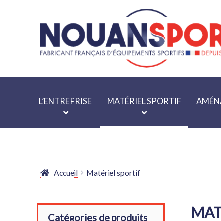
Aller
Aller
à
au
la
contenu
navigation
L’ENTREPRISE
MATÉRIEL SPORTIF
AMÉNA
Accueil
Matériel sportif
MAT
Catégories de produits