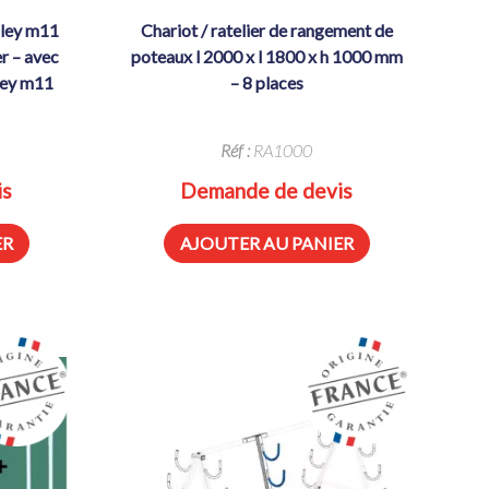
chariot / ratelier de rangement de
r – avec
poteaux l 2000 x l 1800 x h 1000 mm
lley m11
– 8 places
Réf :
RA1000
is
Demande de devis
ER
AJOUTER AU PANIER