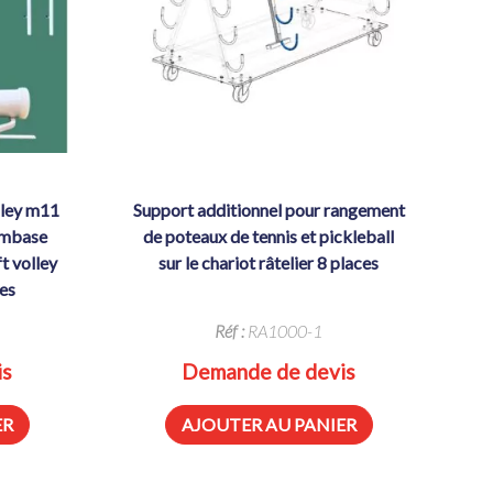
support additionnel pour rangement
embase
de poteaux de tennis et pickleball
t volley
sur le chariot râtelier 8 places
es
Réf :
RA1000-1
is
Demande de devis
ER
AJOUTER AU PANIER