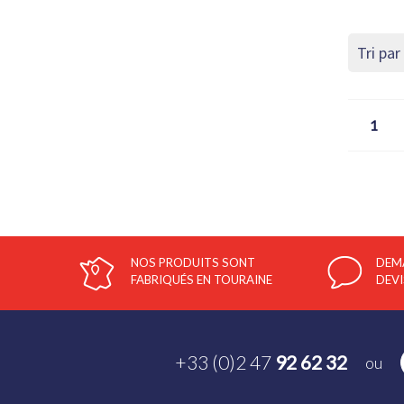
1
NOS PRODUITS SONT
DEM
FABRIQUÉS EN TOURAINE
DEVI
+33 (0)2 47
92 62 32
ou