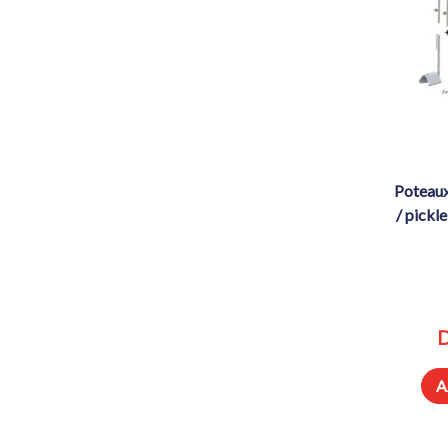
poteaux de soft volley & volley m11
/ pickle
D
A