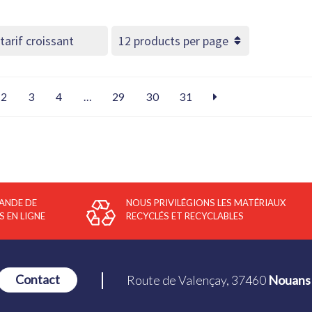
2
3
4
…
29
30
31
ANDE DE
NOUS PRIVILÉGIONS LES MATÉRIAUX
S EN LIGNE
RECYCLÉS ET RECYCLABLES
Route de Valençay, 37460
Nouans 
Contact