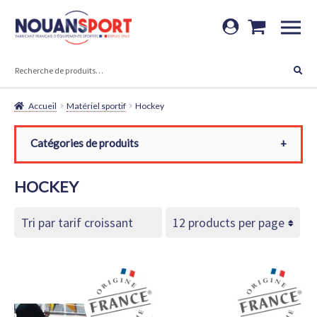
Aller
Aller
à
au
RECHERCHE
la
contenu
Recherche
navigation
pour :
Accueil
Matériel sportif
Hockey
Catégories de produits
Toutes les catégories
HOCKEY
Matériel sportif
Hockey
Buts
Filets
Rambardes et Plinthes