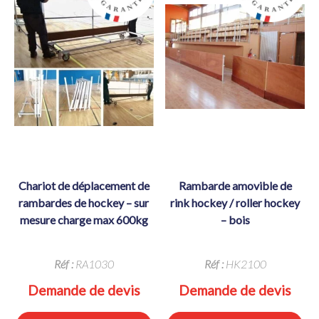
chariot de déplacement de
rambarde amovible de
rambardes de hockey – sur
rink hockey / roller hockey
mesure charge max 600kg
– bois
Réf :
RA1030
Réf :
HK2100
Demande de devis
Demande de devis