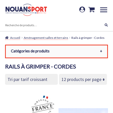
Aller
Aller
à
au
RECHERCHE
la
contenu
Recherche
navigation
pour :
Accueil
Aménagement salles et terrains
Rails à grimper - Cordes
Catégories de produits
Toutes les catégories
RAILS À GRIMPER - CORDES
Aménagement salles et terrains
Rails à grimper - Cordes