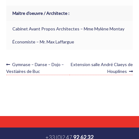
Maitre d'oeuvre / Architecte :
Cabinet Avant Propos Architectes – Mme Mylène Montay
Économiste – Mr. Max Laffargue
NAVIGATION
Article
Article
Gymnase – Danse – Dojo –
Extension salle André Claeys de
précédent :
suivant :
DE
Vestiaires de Buc
Houplines
L’ARTICLE
+33 (0)2 47
92 62 32