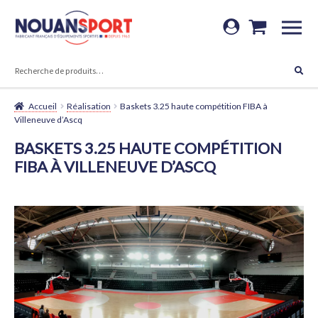
Aller
Aller
à
au
RECHERCHE
la
contenu
Recherche
navigation
pour :
Accueil
Réalisation
Baskets 3.25 haute compétition FIBA à
Villeneuve d’Ascq
BASKETS 3.25 HAUTE COMPÉTITION
FIBA À VILLENEUVE D’ASCQ