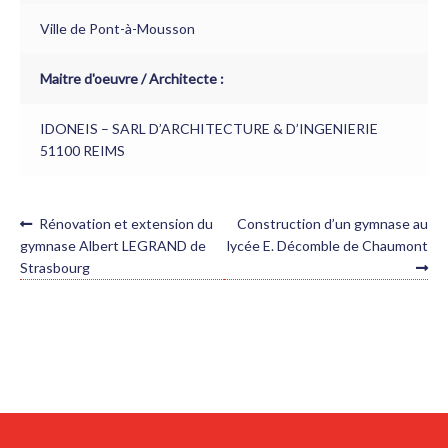
Ville de Pont-à-Mousson
Maitre d'oeuvre / Architecte :
IDONEIS – SARL D’ARCHITECTURE & D’INGENIERIE
51100 REIMS
NAVIGATION
Article
Article
Rénovation et extension du
Construction d’un gymnase au
précédent :
suivant :
DE
gymnase Albert LEGRAND de
lycée E. Décomble de Chaumont
Strasbourg
L’ARTICLE