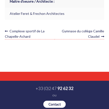
Maitre d'oeuvre / Architecte :
Atelier Feret & Frechon Architectes
NAVIGATION
Article
Article
Complexe sportif de La
Gymnase du collège Camille
précédent :
suivant :
DE
Chapelle-Achard
Claudel
L’ARTICLE
+33 (0)2 47
92 62 32
ou
Contact