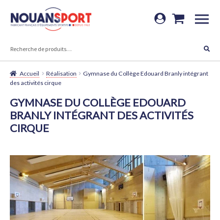
Aller
Aller
à
au
RECHERCHE
la
contenu
Recherche
navigation
pour :
Accueil
Réalisation
Gymnase du Collège Edouard Branly intégrant
des activités cirque
GYMNASE DU COLLÈGE EDOUARD
BRANLY INTÉGRANT DES ACTIVITÉS
CIRQUE