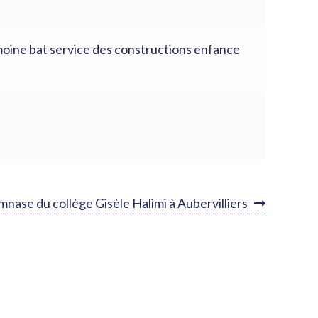
imoine bat service des constructions enfance
icle
nase du collège Gisèle Halimi à Aubervilliers
vant :