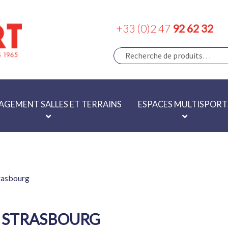
+33 (0)2 47
92 62 32
RECHERCHE
Recherche
pour :
GEMENT SALLES ET TERRAINS
ESPACES MULTISPORT
rasbourg
 STRASBOURG