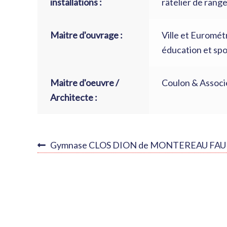
installations :
râtelier de range
Maitre d'ouvrage :
Ville et Euromét
éducation et spo
Maitre d'oeuvre /
Coulon & Associ
Architecte :
NAVIGATION
Article
Gymnase CLOS DION de MONTEREAU FA
précédent :
DE
L’ARTICLE