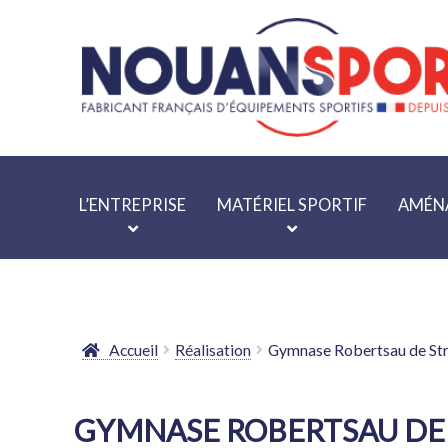
Aller
Aller
à
au
la
contenu
navigation
L’ENTREPRISE
MATÉRIEL SPORTIF
AMÉNA
Accueil
Réalisation
Gymnase Robertsau de St
GYMNASE ROBERTSAU DE