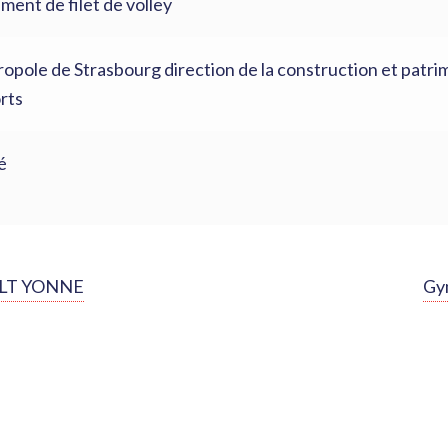
ment de filet de volley
ropole de Strasbourg direction de la construction et patr
rts
é
Art
ULT YONNE
Gym
sui