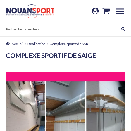
Aller
Aller
à
au
RECHERCHE
la
contenu
Recherche
navigation
pour :
Accueil
Réalisation
Complexe sportif de SAIGE
COMPLEXE SPORTIF DE SAIGE