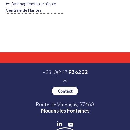
NAVIGATION
Article
Aménagement de l’école
précédent :
DE
Centrale de Nantes
L’ARTICLE
+33 (0)2 47
92 62 32
ou
Contact
Route de Valençay, 37460
Nouans les Fontaines