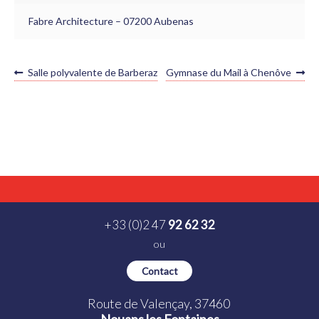
Fabre Architecture – 07200 Aubenas
NAVIGATION
Article
Article
Salle polyvalente de Barberaz
Gymnase du Mail à Chenôve
précédent :
suivant :
DE
L’ARTICLE
+33 (0)2 47
92 62 32
ou
Contact
Route de Valençay, 37460
Nouans les Fontaines