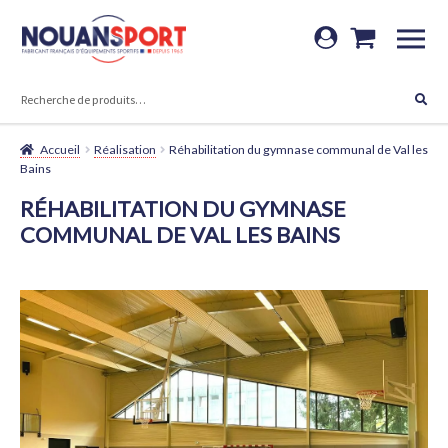
Aller
Aller
à
au
RECHERCHE
la
contenu
Recherche
navigation
pour :
Accueil
Réalisation
Réhabilitation du gymnase communal de Val les
Bains
RÉHABILITATION DU GYMNASE
COMMUNAL DE VAL LES BAINS