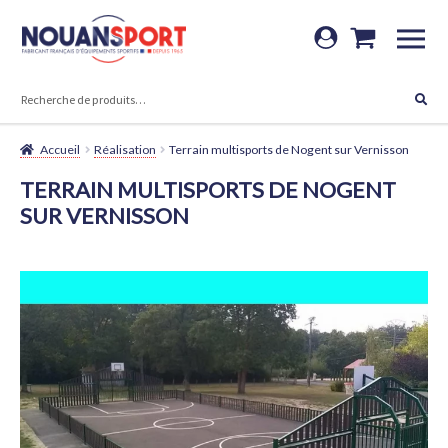
Aller
Aller
à
au
RECHERCHE
la
contenu
Recherche
navigation
pour :
Accueil
Réalisation
Terrain multisports de Nogent sur Vernisson
TERRAIN MULTISPORTS DE NOGENT
SUR VERNISSON