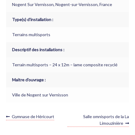
Nogent Sur Vernisson, Nogent-sur-Vernisson, France
Type(s) d'installation :
Terrains multisports
Descriptif des installations :
Terrain multisports – 24 x 12m – lame composite recyclé
Maitre d'ouvrage :
Ville de Nogent sur Vernisson
NAVIGATION
Article
Article
Gymnase de Héricourt
Salle omnisports de la La
précédent :
suivant :
DE
Limouzinière
L’ARTICLE