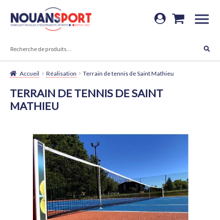
Aller
Aller
à
au
RECHERCHE
la
contenu
Recherche
navigation
pour :
Accueil
Réalisation
Terrain de tennis de Saint Mathieu
TERRAIN DE TENNIS DE SAINT
MATHIEU