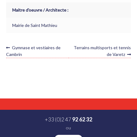
Maitre d'oeuvre / Architecte :
Mairie de Saint Mathieu
NAVIGATION
Article
Article
Gymnase et vestiaires de
Terrains multisports et tennis
précédent :
suivant :
DE
Cambrin
de Varetz
L’ARTICLE
+33 (0)2 47
92 62 32
ou