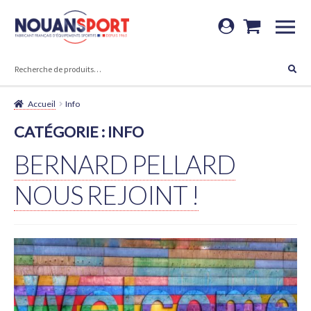
Aller
Aller
à
au
RECHERCHE
la
contenu
Recherche
navigation
pour :
Accueil
Info
CATÉGORIE :
INFO
BERNARD PELLARD
NOUS REJOINT !