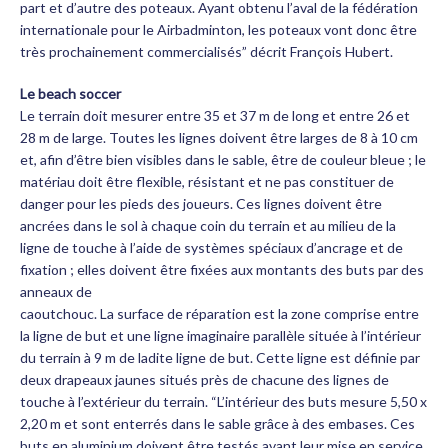
part et d’autre des poteaux. Ayant obtenu l’aval de la fédération
internationale pour le Airbadminton, les poteaux vont donc être
très prochainement commercialisés” décrit François Hubert.
Le beach soccer
Le terrain doit mesurer entre 35 et 37 m de long et entre 26 et
28 m de large. Toutes les lignes doivent être larges de 8 à 10 cm
et, afin d’être bien visibles dans le sable, être de couleur bleue ; le
matériau doit être flexible, résistant et ne pas constituer de
danger pour les pieds des joueurs. Ces lignes doivent être
ancrées dans le sol à chaque coin du terrain et au milieu de la
ligne de touche à l’aide de systèmes spéciaux d’ancrage et de
fixation ; elles doivent être fixées aux montants des buts par des
anneaux de
caoutchouc. La surface de réparation est la zone comprise entre
la ligne de but et une ligne imaginaire parallèle située à l’intérieur
du terrain à 9 m de ladite ligne de but. Cette ligne est définie par
deux drapeaux jaunes situés près de chacune des lignes de
touche à l’extérieur du terrain. “L’intérieur des buts mesure 5,50 x
2,20 m et sont enterrés dans le sable grâce à des embases. Ces
buts en aluminium doivent être testés avant leur mise en service