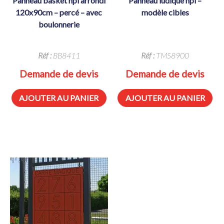
panneau basket hpl arrondi
panneau ludique hpl –
120x90cm – percé – avec
modèle cibles
boulonnerie
Réf :
BB8411
Réf :
TMS8900
Demande de devis
Demande de devis
AJOUTER AU PANIER
AJOUTER AU PANIER