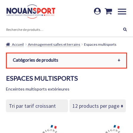
Aller
Aller
à
au
RECHERCHE
la
contenu
Recherche
navigation
pour :
Accueil
Aménagement salles et terrains
Espaces multisports
Catégories de produits
Toutes les catégories
ESPACES MULTISPORTS
Aménagement salles et terrains
Enceintes multisports extérieures
Espaces multisports
Carré magique