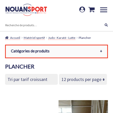
Aller
Aller
à
au
RECHERCHE
la
contenu
Recherche
navigation
pour :
Accueil
Matériel sportif
Judo - Karaté - Lutte
Plancher
Catégories de produits
Toutes les catégories
PLANCHER
Matériel sportif
Judo - Karaté - Lutte
Plancher