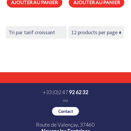
AJOUTER AU PANIER
AJOUTER AU PANIER
+33 (0)2 47
92 62 32
ou
Contact
Route de Valençay, 37460
Nouans les Fontaines