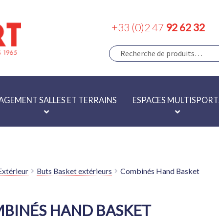
+33 (0)2 47
92 62 32
RECHERCHE
Recherche
pour :
GEMENT SALLES ET TERRAINS
ESPACES MULTISPORT
Extérieur
Buts Basket extérieurs
Combinés Hand Basket
BINÉS HAND BASKET