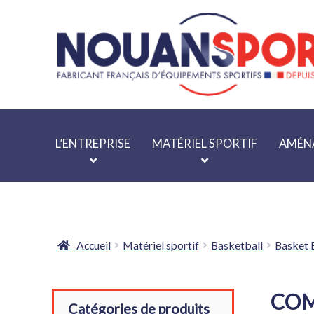
Aller
Aller
à
au
la
contenu
navigation
L’ENTREPRISE
MATÉRIEL SPORTIF
AMÉNA
Accueil
Matériel sportif
Basketball
Basket 
COM
Catégories de produits