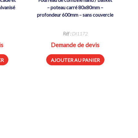
alvanisé
– poteau carré 80x80mm –
profondeur 600mm – sans couvercle
Réf :
DI1172
is
Demande de devis
ER
AJOUTER AU PANIER