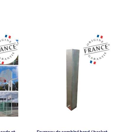
fourreau de combiné hand / basket