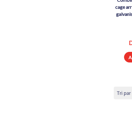
cage arr
galvanis
D
A