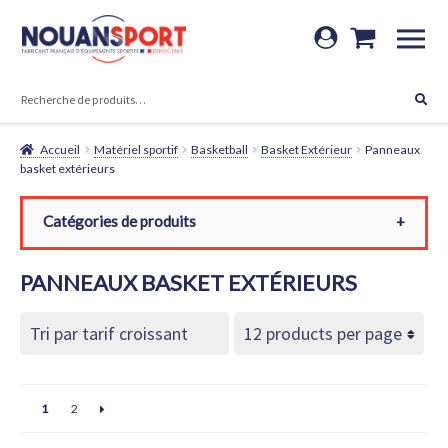
Aller
Aller
à
au
RECHERCHE
la
contenu
Recherche
navigation
pour :
Accueil
Matériel sportif
Basketball
Basket Extérieur
Panneaux
basket extérieurs
Catégories de produits
Toutes les catégories
PANNEAUX BASKET EXTÉRIEURS
Matériel sportif
Basketball
Basket Extérieur
Panneaux basket extérieurs
1
2
Grands Panneaux Basket