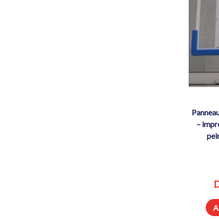
panneau méthacrylate 180 x 105 cm
– impr
pei
D
A