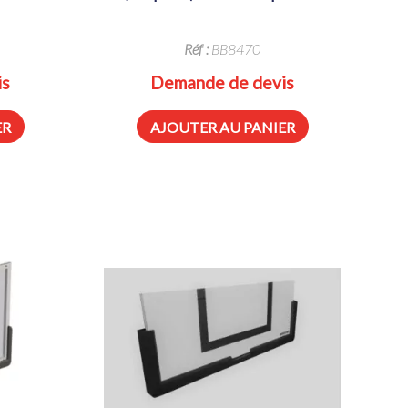
Réf :
BB8470
is
Demande de devis
ER
AJOUTER AU PANIER