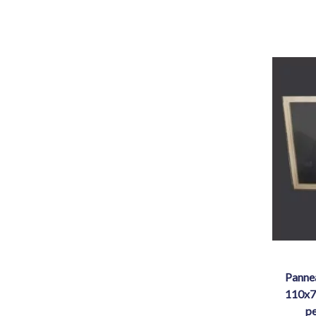
panneau de basket méthacrylate
110x7
pe