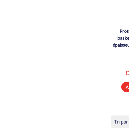
protection bas de panneau de
baske
épaisseu
D
A