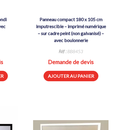
panneau compact 180 x 105 cm
vec
imputrescible – imprimé numérique
– sur cadre peint (non galvanisé) –
avec boulonnerie
Réf :
BB8453
is
Demande de devis
ER
AJOUTER AU PANIER