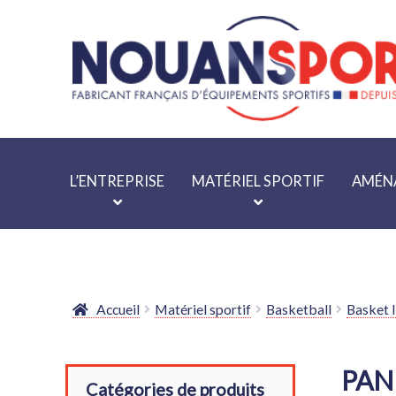
Aller
Aller
à
au
la
contenu
navigation
L’ENTREPRISE
MATÉRIEL SPORTIF
AMÉNA
Accueil
Matériel sportif
Basketball
Basket I
PAN
Catégories de produits