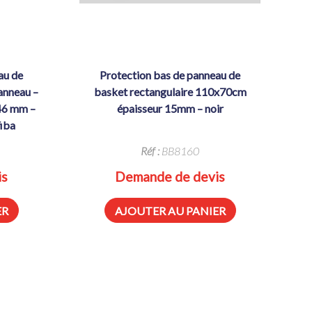
protection bas de panneau de
anneau –
basket rectangulaire 110x70cm
 46 mm –
épaisseur 15mm – noir
fiba
Réf :
BB8160
is
Demande de devis
ER
AJOUTER AU PANIER