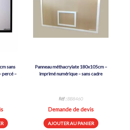
panneau méthacrylate 180x105cm –
 percé –
imprimé numérique – sans cadre
Réf :
BB8460
is
Demande de devis
ER
AJOUTER AU PANIER