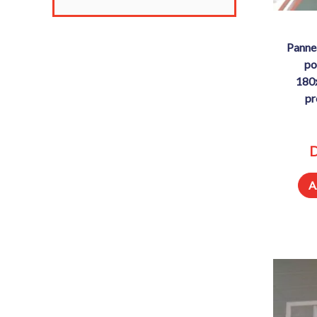
panneau de basket verre trempé
po
180
pr
D
A