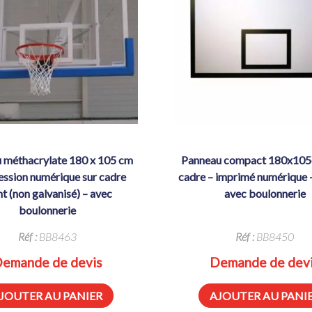
panneau compact 180x105cm sans
ession numérique sur cadre
cadre – imprimé numérique –
nt (non galvanisé) – avec
avec boulonnerie
boulonnerie
Réf :
BB8463
Réf :
BB8450
emande de devis
Demande de dev
JOUTER AU PANIER
AJOUTER AU PANI