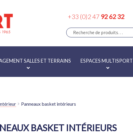
+33 (0)2 47
92 62 32
RECHERCHE
Recherche
pour :
GEMENT SALLES ET TERRAINS
ESPACES MULTISPORT
ntérieur
Panneaux basket intérieurs
NEAUX BASKET INTÉRIEURS