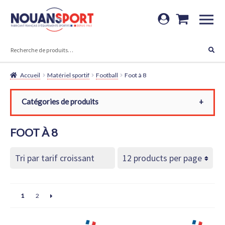
Aller
Aller
à
au
RECHERCHE
la
contenu
Recherche
navigation
pour :
Accueil
Matériel sportif
Football
Foot à 8
Catégories de produits
Toutes les catégories
FOOT À 8
Matériel sportif
Football
Foot à 8
Buts foot à 8
1
2
Filets foot à 8