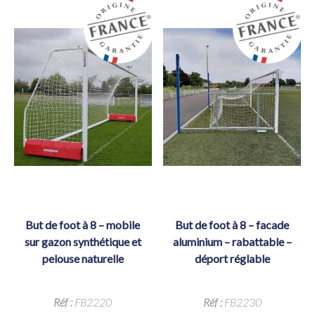
but de foot à 8 – mobile
but de foot à 8 – facade
sur gazon synthétique et
aluminium – rabattable –
pelouse naturelle
déport réglable
Réf :
FB2220
Réf :
FB2230