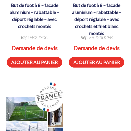
but de foot à 8 – facade
but de foot à 8 – facade
aluminium – rabattable –
aluminium – rabattable –
déport réglable – avec
déport réglable – avec
crochets montés
crochets et filet blanc
montés
Réf :
FB2230C
Réf :
FB2230CFB
Demande de devis
Demande de devis
AJOUTER AU PANIER
AJOUTER AU PANIER