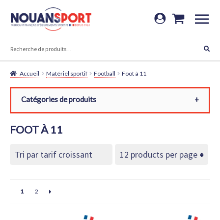
Aller
Aller
à
au
RECHERCHE
la
contenu
Recherche
navigation
pour :
Accueil
Matériel sportif
Football
Foot à 11
Catégories de produits
Toutes les catégories
FOOT À 11
Matériel sportif
Football
Foot à 11
Buts foot à 11
1
2
Filets foot à 11