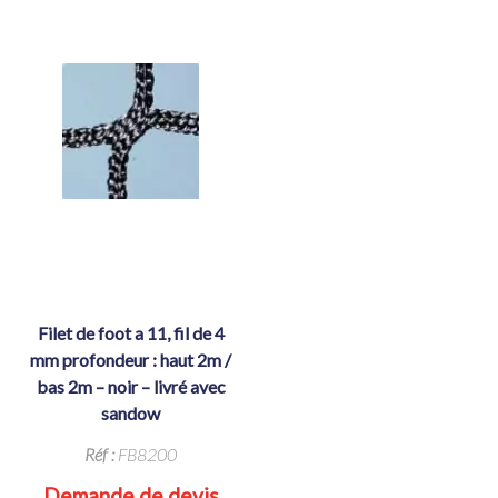
filet de foot a 11, fil de 4
mm profondeur : haut 2m /
bas 2m – noir – livré avec
sandow
Réf :
FB8200
Demande de devis