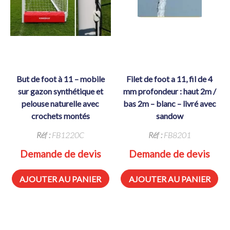
but de foot à 11 – mobile
filet de foot a 11, fil de 4
sur gazon synthétique et
mm profondeur : haut 2m /
pelouse naturelle avec
bas 2m – blanc – livré avec
crochets montés
sandow
Réf :
FB1220C
Réf :
FB8201
Demande de devis
Demande de devis
AJOUTER AU PANIER
AJOUTER AU PANIER