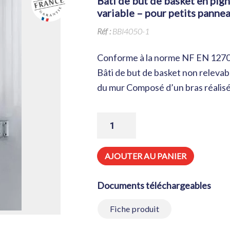
bâti de but de basket en pignon non relevable – hauteur de cercle
variable – pour petits panne
Réf :
BBI4050-1
Conforme à la norme NF EN 1270 
Bâti de but de basket non relevab
du mur Composé d’un bras réalisé
QUANTITÉ
DE
BÂTI
DE
BUT
AJOUTER AU PANIER
DE
BASKET
EN
Documents téléchargeables
PIGNON
NON
RELEVABLE
Fiche produit
-
HAUTEUR
DE