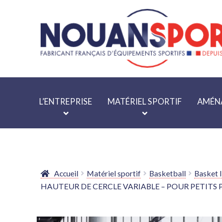
Aller
Aller
à
au
la
contenu
navigation
L’ENTREPRISE
MATÉRIEL SPORTIF
AMÉNA
Accueil
Matériel sportif
Basketball
Basket I
HAUTEUR DE CERCLE VARIABLE – POUR PETITS