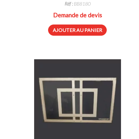
Réf :
BB8180
Demande de devis
AJOUTER AU PANIER