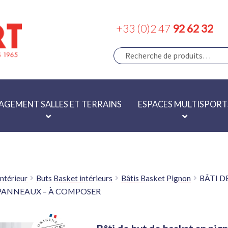
+33 (0)2 47
92 62 32
RECHERCHE
RECHERCHE
POUR :
GEMENT SALLES ET TERRAINS
ESPACES MULTISPORT
ntérieur
Buts Basket intérieurs
Bâtis Basket Pignon
BÂTI D
 PANNEAUX – À COMPOSER