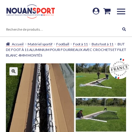
Aller
Aller
à
au
RECHERCHE
la
contenu
RECHERCHE
POUR :
navigation
Accueil
Matériel sportif
Football
Foot à 11
Buts foot à 11
BUT
DE FOOT À 11 ALUMINIUM POUR FOURREAUX AVEC CROCHETS ET FILET
BLANC 4MM MONTÉS
🔍