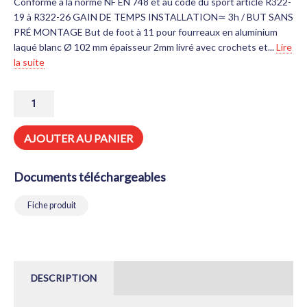
Conforme à la norme NF EN 748 et au code du sport article R322-
19 à R322-26 GAIN DE TEMPS INSTALLATION≃ 3h / BUT SANS
PRÉ MONTAGE But de foot à 11 pour fourreaux en aluminium
laqué blanc Ø 102 mm épaisseur 2mm livré avec crochets et...
Lire
la suite
QUANTITÉ
DE
BUT
DE
AJOUTER AU PANIER
FOOT
À
11
Documents téléchargeables
ALUMINIUM
POUR
FOURREAUX
Fiche produit
AVEC
CROCHETS
ET
FILET
BLANC
4MM
DESCRIPTION
MONTÉS