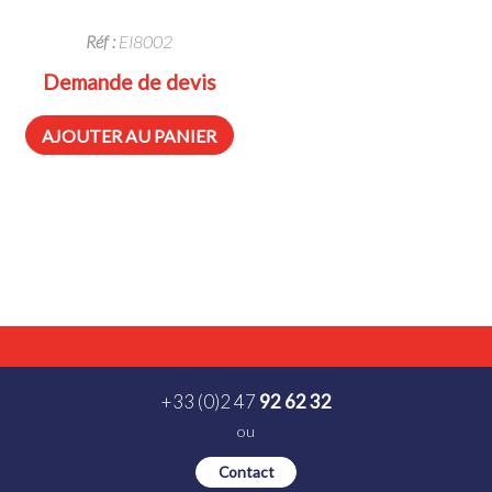
Réf :
EI8002
Demande de devis
AJOUTER AU PANIER
+33 (0)2 47
92 62 32
ou
Contact