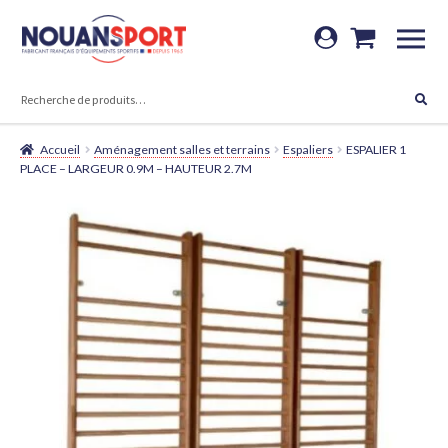
Aller
Aller
à
au
RECHERCHE
la
contenu
RECHERCHE
POUR :
navigation
Accueil
Aménagement salles et terrains
Espaliers
ESPALIER 1
PLACE – LARGEUR 0.9M – HAUTEUR 2.7M