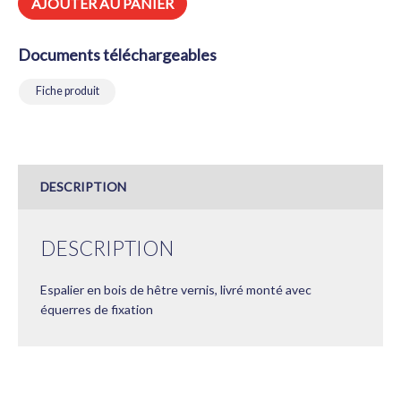
AJOUTER AU PANIER
PLACE
-
LARGEUR
Documents téléchargeables
0.9M
-
HAUTEUR
Fiche produit
2.7M
DESCRIPTION
DESCRIPTION
Espalier en bois de hêtre vernis, livré monté avec
équerres de fixation