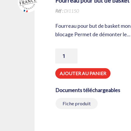
fourreau pour but de baske
Réf :
DI1150
Fourreau pour but de basket mon
blocage Permet de démonter le..
QUANTITÉ
DE
FOURREAU
POUR
BUT
AJOUTER AU PANIER
DE
BASKET
MONOBLOC
Documents téléchargeables
100
X
100
Fiche produit
MM
À
SCELLER