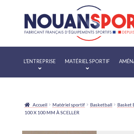
Aller
Aller
à
au
la
contenu
navigation
L’ENTREPRISE
MATÉRIEL SPORTIF
AMÉNA
Accueil
Matériel sportif
Basketball
Basket 
100 X 100 MM À SCELLER