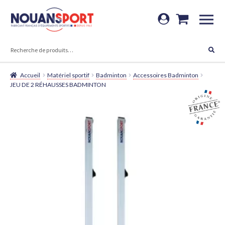
Aller
Aller
à
au
RECHERCHE
la
contenu
RECHERCHE
POUR :
navigation
Accueil
Matériel sportif
Badminton
Accessoires Badminton
JEU DE 2 RÉHAUSSES BADMINTON