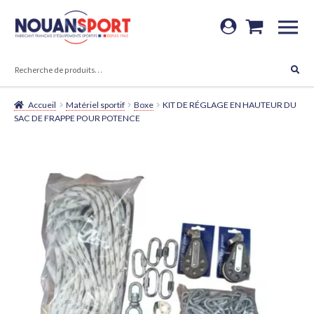
Aller
Aller
à
au
RECHERCHE
la
contenu
RECHERCHE
POUR :
navigation
Accueil
Matériel sportif
Boxe
KIT DE RÉGLAGE EN HAUTEUR DU
SAC DE FRAPPE POUR POTENCE