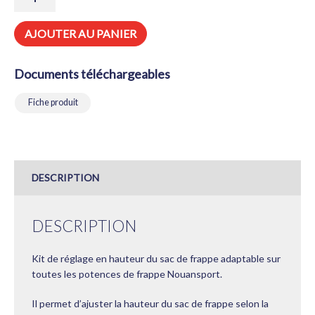
DE
KIT
DE
AJOUTER AU PANIER
RÉGLAGE
EN
HAUTEUR
Documents téléchargeables
DU
SAC
DE
Fiche produit
FRAPPE
POUR
POTENCE
DESCRIPTION
DESCRIPTION
Kit de réglage en hauteur du sac de frappe adaptable sur
toutes les potences de frappe Nouansport.
Il permet d’ajuster la hauteur du sac de frappe selon la