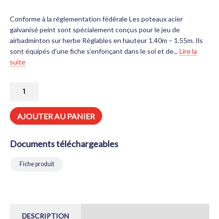
Conforme à la réglementation fédérale Les poteaux acier
galvanisé peint sont spécialement conçus pour le jeu de
airbadminton sur herbe Réglables en hauteur 1.40m – 1.55m. Ils
sont équipés d’une fiche s’enfonçant dans le sol et de...
Lire la
suite
QUANTITÉ
DE
POTEAUX
DE
AJOUTER AU PANIER
AIRBADMINTON
SUR
GAZON
Documents téléchargeables
–
ACIER
–
Fiche produit
COMPÉTITION
-
FFBAD
DESCRIPTION