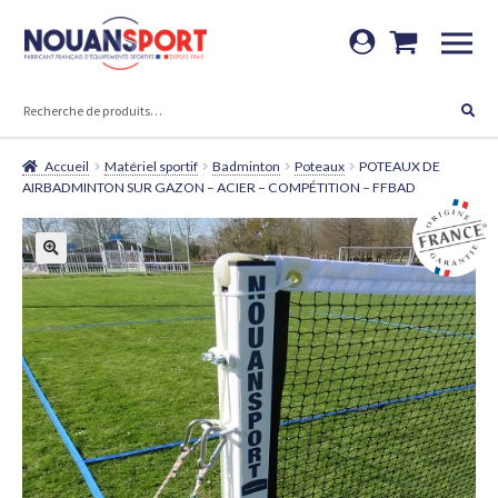
Aller
Aller
à
au
RECHERCHE
la
contenu
RECHERCHE
POUR :
navigation
Accueil
Matériel sportif
Badminton
Poteaux
POTEAUX DE
AIRBADMINTON SUR GAZON – ACIER – COMPÉTITION – FFBAD
🔍