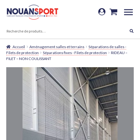
Aller
Aller
à
au
RECHERCHE
la
contenu
RECHERCHE
POUR :
navigation
Accueil
Aménagement salles et terrains
Séparations de salles -
Filets de protection
Séparations fixes - Filets de protection
RIDEAU –
FILET – NON COULISSANT