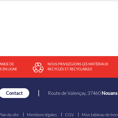
ANDE DE
NOUS PRIVILÉGIONS LES MATÉRIAUX
S EN LIGNE
RECYCLÉS ET RECYCLABLES
Route de Valençay, 37460
Nouans 
Contact
Plan du site
Mentions légales
CGV
Mon tableau de bor