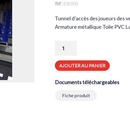
Réf :
EI8300
Tunnel d’accès des joueurs des ves
Armature métallique Toile PVC La
QUANTITÉ
DE
TUNNEL
D’ACCÈS
DE
AJOUTER AU PANIER
JOUEURS
DES
VESTIAIRES
Documents téléchargeables
VERS
LE
TERRAIN
Fiche produit