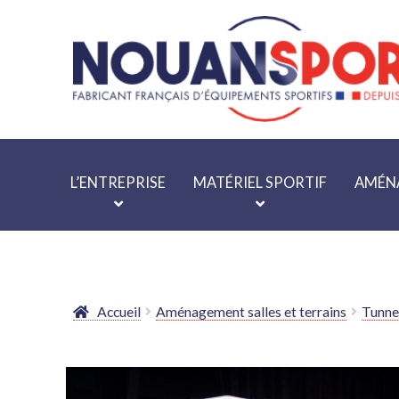
Aller
Aller
à
au
la
contenu
navigation
L’ENTREPRISE
MATÉRIEL SPORTIF
AMÉNA
Accueil
Aménagement salles et terrains
Tunne