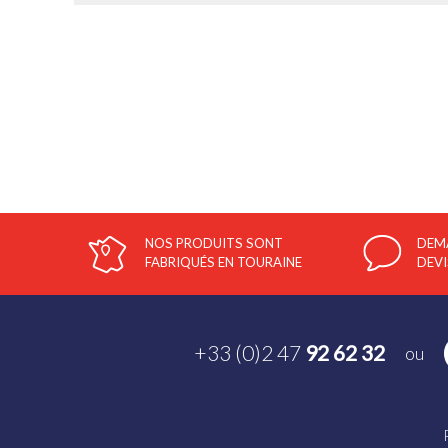
NOS PRODUITS SONT
DEM
FABRIQUÉS EN TOURAINE
DEVI
+33 (0)2 47
92 62 32
ou